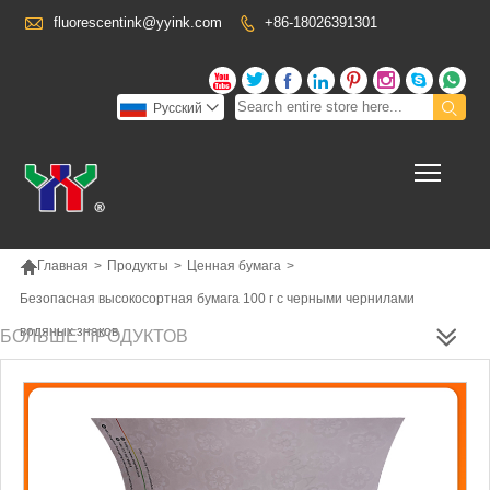

fluorescentink@yyink.com
+86-18026391301










Pусский

Toggl

Главная
>
Продукты
>
Ценная бумага
>
Безопасная высокосортная бумага 100 г с черными чернилами
водяных знаков
БОЛЬШЕ ПРОДУКТОВ